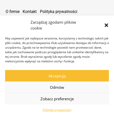
O firmie
Kontakt
Polityka prywatności
Dane kontaktowe
Zarządzaj zgodami plików
cookie
office@alarmtower.com
Aby zapewnić jak najlepsze wrażenia, korzystamy z technologii, takich jak
pliki cookie, do przechowywania i/lub uzyskiwania dostępu do informacji o
+48 734 734 555
urządzeniu. Zgoda na te technologie pozwoli nam przetwarzać dane,
takie jak zachowanie podczas przeglądania lub unikalne identyfikatory na
tej stronie. Brak wyrażenia zgody lub wycofanie zgody może
niekorzystnie wpłynąć na niektóre cechy i funkcje.
Akceptuję
Copyright
© 2026
AlarmTower sp. z o.o.
Odmów
Polski
Zobacz preferencje
Polityka prywatności